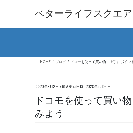
コ
ナ
ン
ビ
ベターライフスクエア
テ
ゲ
ン
ー
ツ
シ
へ
ョ
ス
ン
キ
に
ッ
移
HOME
ブログ
ドコモを使って買い物 上手にポイン
プ
動
2020年3月2日
/ 最終更新日時 :
2020年5月26日
ドコモを使って買い物
みよう