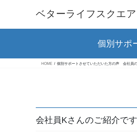
コ
ナ
ン
ビ
ベターライフスクエア
テ
ゲ
ン
ー
ツ
シ
へ
ョ
個別サポ
ス
ン
キ
に
ッ
移
HOME
個別サポートさせていただいた方の声 会社員の
プ
動
会社員Kさんのご紹介で