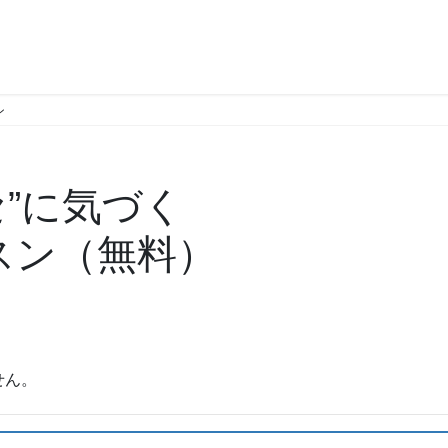
ン
セ”に気づく
スン（無料）
。
せん。