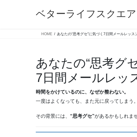
コ
ナ
ン
ビ
ベターライフスクエア
テ
ゲ
ン
ー
ツ
シ
HOME
あなたの“思考グセ”に気づく7日間メールレッス
へ
ョ
ス
ン
キ
に
あなたの“思考グ
ッ
移
プ
動
7日間メールレッ
時間をかけているのに、なぜか整わない。
一度はよくなっても、また元に戻ってしまう
その背景には、
“思考グセ”
があるかもしれま